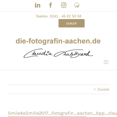
Skip
LinkedIn
Facebook
Instagram
Frau
to
mit
Bizz
content
Telefon: 0241 - 46 82 50 58
LOGIN
Zurück
Smile4aSmilie2017_Fotografin_aachen_bpp_cla