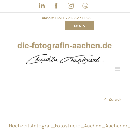
Skip
LinkedIn
Facebook
Instagram
Frau
to
mit
Bizz
content
Telefon: 0241 - 46 82 50 58
LOGIN
Zurück
Hochzeitsfotograf_Fotostudio_Aachen_Aachene