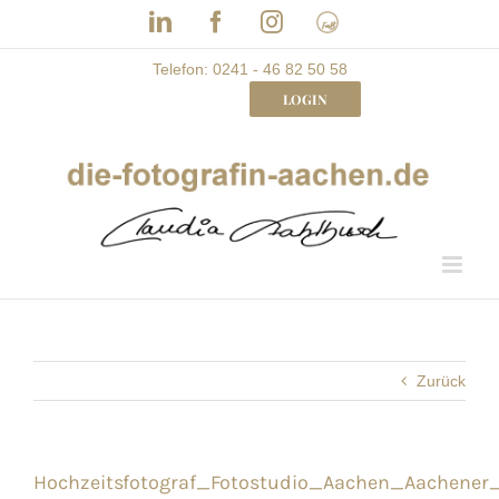
Skip
LinkedIn
Facebook
Instagram
Frau
to
mit
Bizz
content
Telefon: 0241 - 46 82 50 58
LOGIN
Zurück
Hochzeitsfotograf_Fotostudio_Aachen_Aachene