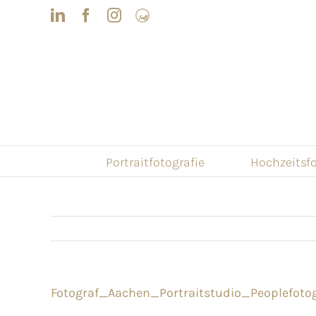
Skip
LinkedIn
Facebook
Instagram
Frau
to
mit
Bizz
content
Portraitfotografie
Hochzeitsfo
Fotograf_Aachen_Portraitstudio_Peoplefotog