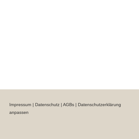
Impressum
|
Datenschutz
|
AGBs
|
Datenschutzerklärung
anpassen