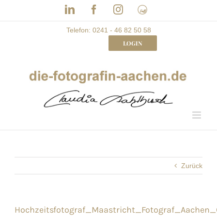
Skip
LinkedIn
Facebook
Instagram
Frau
to
mit
Bizz
content
Telefon: 0241 - 46 82 50 58
LOGIN
Zurück
Hochzeitsfotograf_Maastricht_Fotograf_Aachen