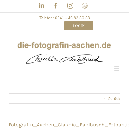
Skip
LinkedIn
Facebook
Instagram
Frau
to
mit
Bizz
content
Telefon: 0241 - 46 82 50 58
LOGIN
Zurück
Fotografin_Aachen_Claudia_Fahlbusch_Fotoakti