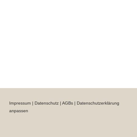
Impressum
|
Datenschutz
|
AGBs
|
Datenschutzerklärung
anpassen