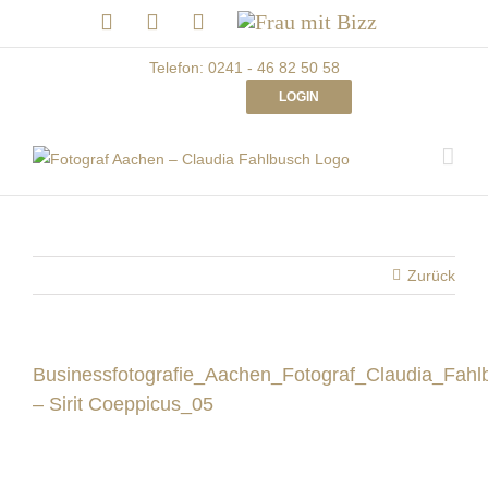
Skip
LinkedIn
Facebook
Instagram
Frau
to
mit
Bizz
content
Telefon: 0241 - 46 82 50 58
LOGIN
Zurück
Businessfotografie_Aachen_Fotograf_Claudia_Fahl
– Sirit Coeppicus_05