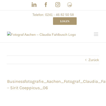
Skip
LinkedIn
Facebook
Instagram
Frau
to
mit
Bizz
content
Telefon: 0241 - 46 82 50 58
LOGIN
Zurück
Businessfotografie_Aachen_Fotograf_Claudia_F
– Sirit Coeppicus_06