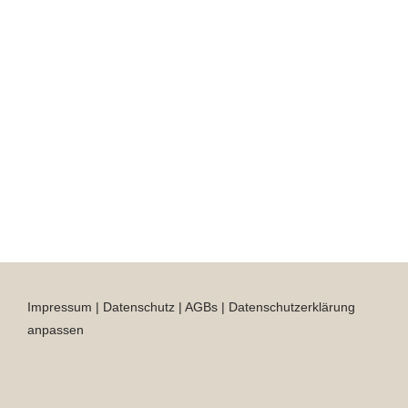
Impressum
|
Datenschutz
|
AGBs
|
Datenschutzerklärung
anpassen