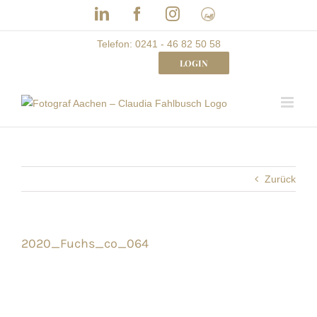
Skip
LinkedIn
Facebook
Instagram
Frau
to
mit
Bizz
content
Telefon: 0241 - 46 82 50 58
LOGIN
Zurück
2020_Fuchs_co_064