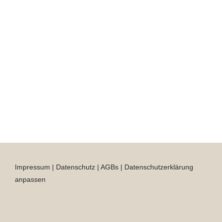
Impressum
|
Datenschutz
|
AGBs
|
Datenschutzerklärung
anpassen