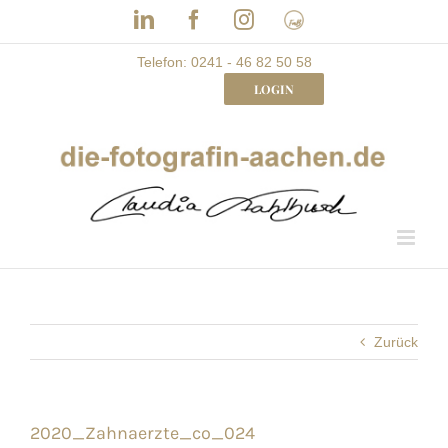
Skip
LinkedIn
Facebook
Instagram
Frau
to
mit
Bizz
content
Telefon: 0241 - 46 82 50 58
LOGIN
Zurück
2020_Zahnaerzte_co_024