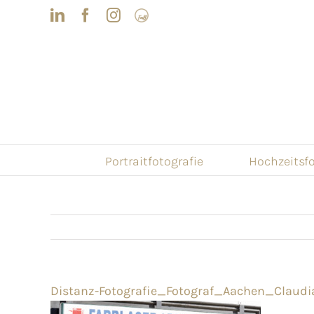
Skip
LinkedIn
Facebook
Instagram
Frau
to
mit
Bizz
content
Portraitfotografie
Hochzeitsfo
Distanz-Fotografie_Fotograf_Aachen_Claud