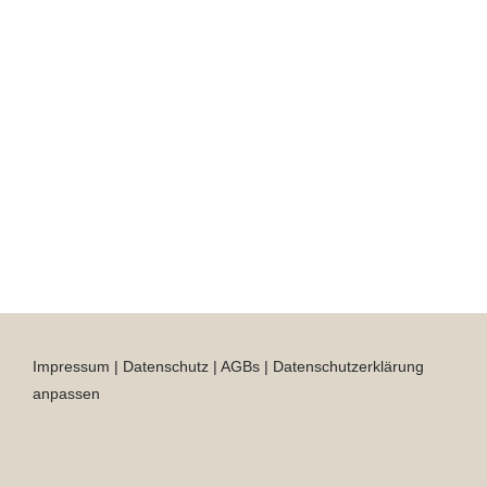
Impressum
|
Datenschutz
|
AGBs
|
Datenschutzerklärung
anpassen