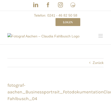
Skip
LinkedIn
Facebook
Instagram
Frau
to
mit
Bizz
content
Telefon: 0241 - 46 82 50 58
LOGIN
Zurück
fotograf-
aachen_Businessportrait_FotodokumentationCla
Fahlbusch_04