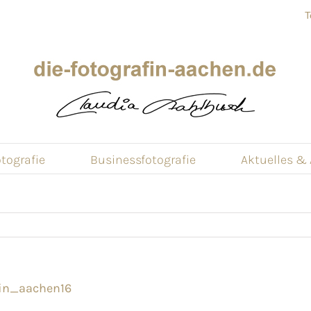
T
tografie
Businessfotografie
Aktuelles &
in_aachen16