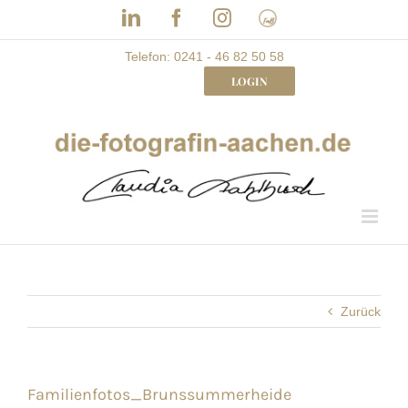
Skip
LinkedIn
Facebook
Instagram
Frau
to
mit
Bizz
content
Telefon: 0241 - 46 82 50 58
LOGIN
Zurück
Familienfotos_Brunssummerheide