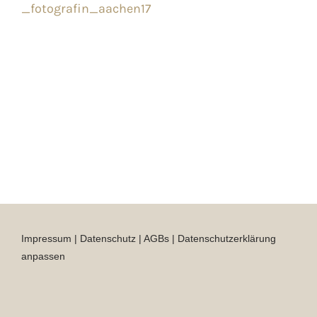
_fotografin_aachen17
Impressum
|
Datenschutz
|
AGBs
|
Datenschutzerklärung
anpassen