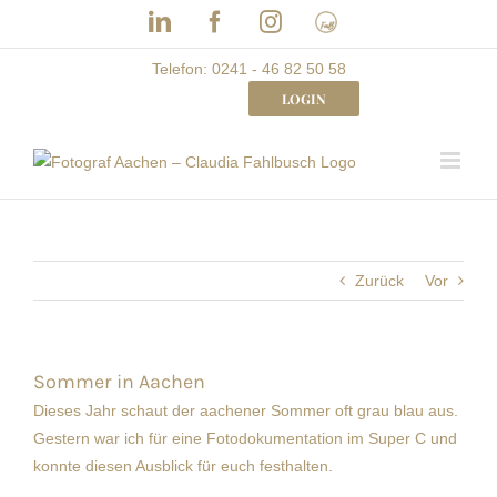
Skip
LinkedIn
Facebook
Instagram
Frau
to
mit
Bizz
content
Telefon: 0241 - 46 82 50 58
LOGIN
Zurück
Vor
Sommer in Aachen
Dieses Jahr schaut der aachener Sommer oft grau blau aus.
Gestern war ich für eine Fotodokumentation im Super C und
konnte diesen Ausblick für euch festhalten.