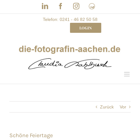
Skip
LinkedIn
Facebook
Instagram
Frau
to
mit
Bizz
content
Telefon: 0241 - 46 82 50 58
LOGIN
Zurück
Vor
Schöne Feiertage