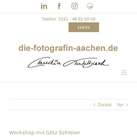
Skip
LinkedIn
Facebook
Instagram
Frau
to
mit
Bizz
content
Telefon: 0241 - 46 82 50 58
LOGIN
Zurück
Vor
Workshop mit Götz Schleser